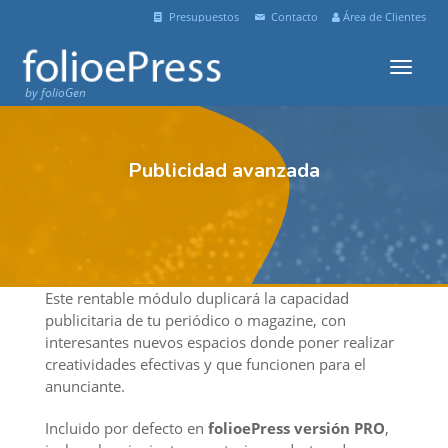
Presupuestos
Contacto
Área de Clientes
Menu
by folioGen
Publicidad avanzada
Este rentable módulo duplicará la capacidad
publicitaria de tu periódico o magazine, con
interesantes nuevos espacios donde poner realizar
creatividades efectivas y que funcionen para el
anunciante.
Incluido por defecto en
folioePress versión PRO
,