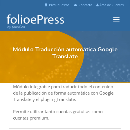
Presupuestos
Contacto
Área de Clientes
Menu
by folioGen
Módulo Traducción automática Google
Translate
Módulo integrable para traducir todo el contenido
de la publicación de forma automática con Google
Translate y el plugin gTranslate.
Permite utilizar tanto cuentas gratuitas como
cuentas premium.