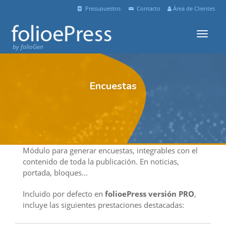
Presupuestos
Contacto
Área de Clientes
Menu
by folioGen
Encuestas
Módulo para generar encuestas, integrables con el
contenido de toda la publicación. En noticias,
portada, bloques...
Incluido por defecto en
folioePress versión PRO
,
incluye las siguientes prestaciones destacadas: