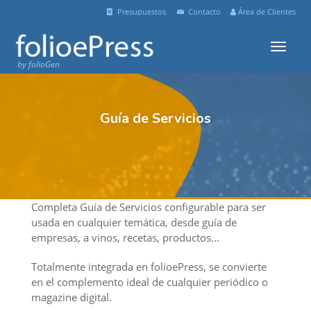
Presupuestos
Contacto
Área de Clientes
Menu
by folioGen
Guía de Servicios
Completa Guía de Servicios configurable para ser
usada en cualquier temática, desde guía de
empresas, a vinos, recetas, productos...
Totalmente integrada en folioePress, se convierte
en el complemento ideal de cualquier periódico o
magazine digital.