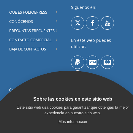
Síguenos en:
QUÉ ES FOLIOEPRESS
CONÓCENOS
PREGUNTAS FRECUENTES
CONTACTO COMERCIAL
En este web puedes
utilizar:
BAJA DE CONTACTOS
Contacta por
Formulario
Sobre las cookies en este sitio web
©2003 - 2026 FOLIOGEN
Este sitio web usa cookies para garantizar que obtengas la mejor
Chat on line
NETWORK S.L. Todos los
experiencia en nuestro sitio web.
Los precios mostrados en
derechos reservados.
Más información
este web no incluyen el
Términos de uso de este
IVA (cuando sea aplicable).