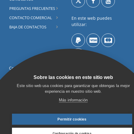
PREGUNTAS FRECUENTES
CONTACTO COMERCIAL
En este web puedes
utilizar:
BAJA DE CONTACTOS
Contacta por
Formulario
Sobre las cookies en este sitio web
©2003 - 2026 FOLIOGEN
Este sitio web usa cookies para garantizar que obtengas la mejor
Chat on line
NETWORK S.L. Todos los
experiencia en nuestro sitio web.
Los precios mostrados en
derechos reservados.
Más información
este web no incluyen el
Términos de uso de este
IVA (cuando sea aplicable).
web
Permitir cookies
FolioePress
se encuentra
Protección de datos
verificado como
Software
Configuración de cookies