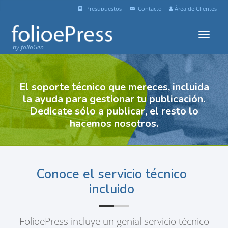
Presupuestos
Contacto
Área de Clientes
Menu
by folioGen
El soporte técnico que mereces, incluida
la ayuda para gestionar tu publicación.
Dedicate sólo a publicar, el resto lo
hacemos nosotros.
Conoce el servicio técnico
incluido
FolioePress incluye un genial servicio técnico