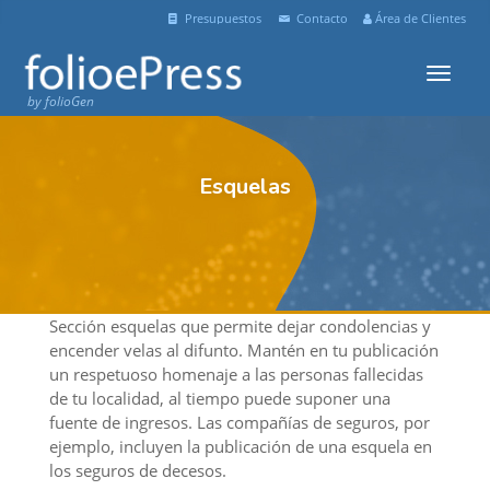
Presupuestos
Contacto
Área de Clientes
Menu
by folioGen
Esquelas
Sección esquelas que permite dejar condolencias y
encender velas al difunto. Mantén en tu publicación
un respetuoso homenaje a las personas fallecidas
de tu localidad, al tiempo puede suponer una
fuente de ingresos. Las compañías de seguros, por
ejemplo, incluyen la publicación de una esquela en
los seguros de decesos.